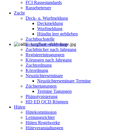
FCI Rassestandards
Rassebetreuer
Zucht
Deck- u. Wurfmeldung
Deckmeldung
Wurfmeldung
Hündin leer geblieben
Zuchtbuchstelle
Gesundheitsergebnisse
Zuchtbücher nach Jahrgang
Registereintragungen
Körungen nach Jahrgang
Zuchtordnung
Körordnung
Neuzüchterseminare
Neuzüchterseminare Termine
Züchtertagungen
Termine Tagungen
Phänotypisierung
HD ED OCD Röntgen
Hüten
Hütekommission
Leistungsrichter
Hüten Regelwerke
Hüteveranstaltungen