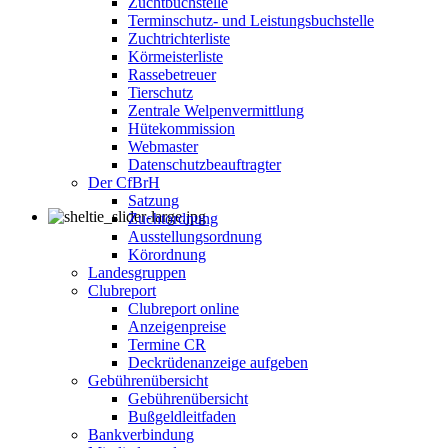
Zuchtbuchstelle
Terminschutz- und Leistungsbuchstelle
Zuchtrichterliste
Körmeisterliste
Rassebetreuer
Tierschutz
Zentrale Welpenvermittlung
Hütekommission
Webmaster
Datenschutzbeauftragter
Der CfBrH
Satzung
Zuchtordnung
Ausstellungsordnung
Körordnung
Landesgruppen
Clubreport
Clubreport online
Anzeigenpreise
Termine CR
Deckrüdenanzeige aufgeben
Gebührenübersicht
Gebührenübersicht
Bußgeldleitfaden
Bankverbindung