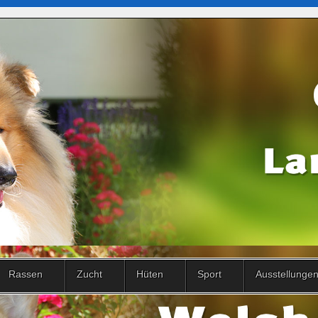
Rassen
Zucht
Hüten
Sport
Ausstellunge
sicht