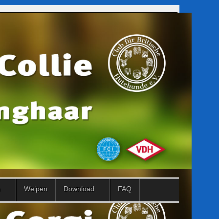
n
Welpen
Download
FAQ
Suchen