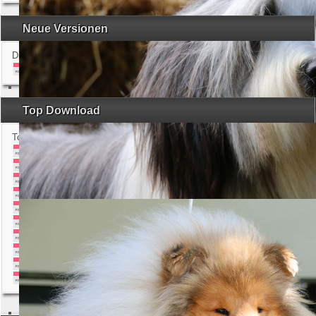
Neue Versionen
Die 5 letzten Versionsupdates
01 Terminschutzantrag ...
Top Download
Top 10 der Downloads
Farbkatalog Border Col...
Zuchtordnung...
Formular für HD-, ED- ...
Körordnung...
Ausstellungsordnung...
Farbkatalog Sheltie...
Tierärzte mit Zusatzau...
Aufnahmeantrag...
Farbkatalog Welsh Corg...
Farbkatalog Bearded Co...