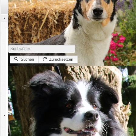
Suchen
Kontakt
Aktuelles
Übersicht
Suchen
Termine
Ebene
Suchwörter:
Rassen
Suchen
Zurücksetzen
Zucht
Suche nach:
Hüten
Alle Wörter
Reihenfolge:
Irgendein Wort
Sport
Exakter Ausdruck
Ausstellungen
Nur suchen in:
Welpen