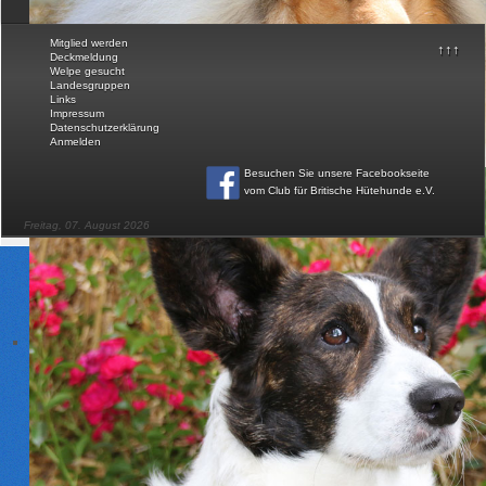
© Club für Britische Hütehunde e.V.
Mitglied werden
↑↑↑
Deckmeldung
Welpe gesucht
Landesgruppen
Links
Impressum
Datenschutzerklärung
Anmelden
Besuchen Sie unsere Facebookseite
vom Club für Britische Hütehunde e.V
.
Freitag, 07. August 2026