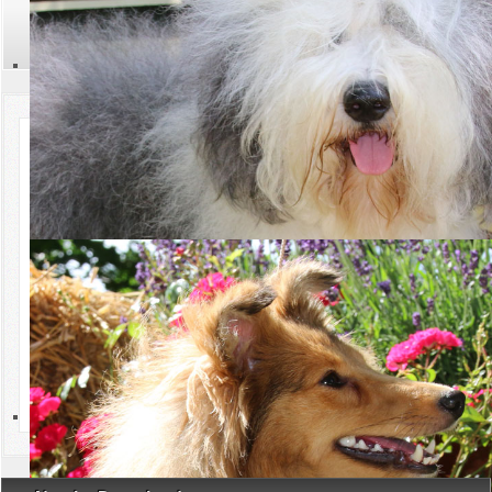
Sport
Terminschutz Hueten und Sport
Kontakt
Suchen
Aktuelles
Übersicht
Termine
Suchen
Ebene
Kategorie: Terminschutz Hueten und Sport
Rassen
Sortiert nach:
Name
|
Downloads
Zucht
Checkliste für die Organisation von Hüteveranstaltungen im
CfBrH
Stand 08.2025
Beliebt
Hüten
Download
Terminschutzantrag
Stand 01.2024
Beliebt
Sport
Download
Zurück
Ausstellungen
Powered by jDownloads
Welpen