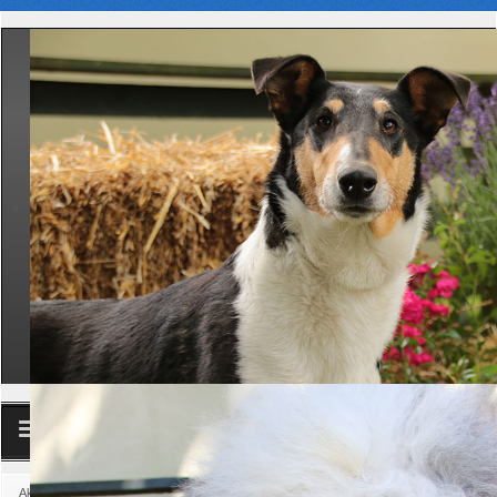
Club
Aktuelle Seite:
Startseite
Download
Internes Formularwesen
Hueten und