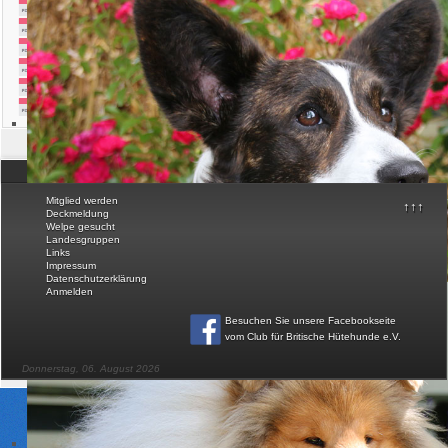
Ausstellungsordnung...
Farbkatalog Sheltie...
Tierärzte mit Zusatzau...
Aufnahmeantrag...
Farbkatalog Welsh Corg...
Farbkatalog Bearded Co...
© Club für Britische Hütehunde e.V.
Mitglied werden
↑↑↑
Deckmeldung
Welpe gesucht
Landesgruppen
Links
Impressum
Datenschutzerklärung
Anmelden
Besuchen Sie unsere Facebookseite
vom Club für Britische Hütehunde e.V
.
Donnerstag, 06. August 2026