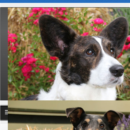
Club
Aktuelle Seite:
Startseite
Aktuelles
News
20.07.2022 An Herrn