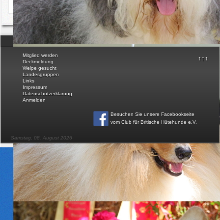
Hier weiterlesen.....
Download
FAQ
© Club für Britische Hütehunde e.V.
Mitglied werden
↑↑↑
Deckmeldung
Welpe gesucht
Landesgruppen
Links
Impressum
Datenschutzerklärung
Anmelden
Besuchen Sie unsere Facebookseite
vom Club für Britische Hütehunde e.V
.
Samstag, 08. August 2026