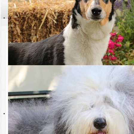
Bundeskanzler Olaf Scholz
Kontakt
Suchen
Aktuelles
Termine
20.07.2022 An Herrn Bundeskanzler Olaf
Scholz
Rassen
Novelle der Tierschutz-Hundeverordnung (TierSchHuV)
Zucht
Hüten
Sehr geehrter Herr Bundeskanzler Scholz,
durch die seit dem 1. Januar geltende neue Tierschutz-
Hundeverordnung und deren wiederholte Fehlinterpretationen durch
Sport
einige Amtsveterinäre finden sich Gebrauchshunde,
Diensthunde, Assistenzhunde, Sporthunde und Ausstellungshunde
in einer unhaltbaren Situation wieder, die sich stetig zuspitzt.
Ausstellungen
Prüfungen, Turniere und Ausstellungen, die für eine
verantwortungsvolle Ausbildung und Zucht dieser Hunde notwendig
sind, können kaum noch ohne Überraschungen und plötzliche
Welpen
Amtseinwirkungen durchgeführt werden.